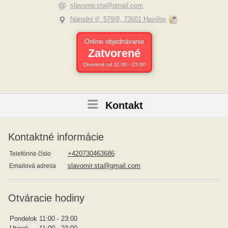
slavomir.sta@gmail.com
Národní tř. 579/8, 73601 Havířov
Online objednávanie
Zatvorené
Otvorené od 11:00 - 23:00
Kontakt
Kontaktné informácie
+420730463686
Telefónne číslo
slavomir.sta@gmail.com
Emailová adresa
Otváracie hodiny
Pondelok
11:00 - 23:00