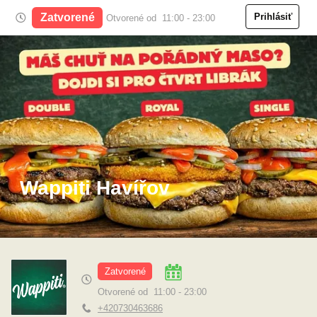
Zatvorené
Prihlásiť
Otvorené od 11:00 - 23:00
Wappiti Havířov
Zatvorené
Otvorené od 11:00 - 23:00
+420730463686